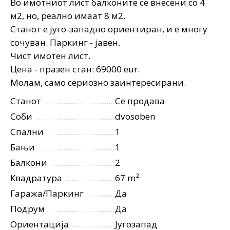
Во имотниот лист балконите се внесени со 4
м2, но, реално имаат 8 м2.
Станот е југо-западно ориентиран, и е многу
сочуван. Паркинг - јавен.
Чист имотен лист.
Цена - празен стан: 69000
eur
.
Молам, само сериозно заинтересирани.
Станот
Се продава
Соби
dvosoben
Спални
1
Бањи
1
Балкони
2
Квадратура
67 m²
Гаража/Паркинг
Да
Подрум
Да
Ориентација
Југозапад