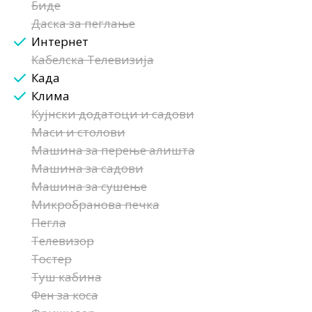
Биде
Даска за пеглање
Интернет
Кабелска Телевизија
Када
Клима
Кујнски додатоци и садови
Маси и столови
Машина за перење алишта
Машина за садови
Машина за сушење
Микробранова печка
Пегла
Телевизор
Тостер
Туш кабина
Фен за коса