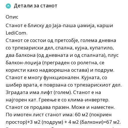
Детали за станот
Опис
Станот е блиску до Јаја-паша џамија, карши
LediCom.
Станот се состои од претсобје, голема дневна
со трпезариски дел, спална, кујна, купатило,
два балкона (од дневната и од спалната), плус
балкон-лоџија (преграден со ролетна, се
користи како надворешна остава) и подрум.
Станот е многу функционален. Кујната, со
шибер врата, е поврзана со трпезарискиот дел.
Зградата има лифт (голем). Станот е на
најгорен кат. Греење е со клима-инвертер.
Станот се продава празен. Може и наместен.
По имотен лист станот има: 60 м2 (покриен
простор)+3 м2 (подрум) + 4 м2 (балкони)=67 м2.