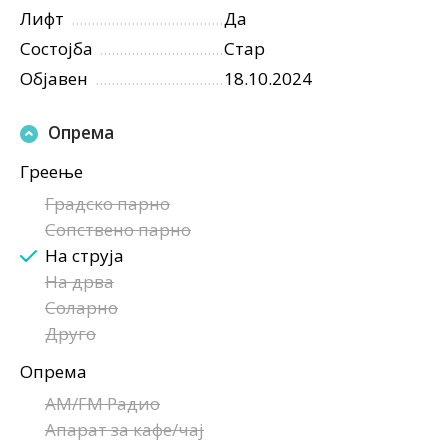
Лифт
Да
Состојба
Стар
Објавен
18.10.2024
Опрема
Греење
Градско парно
Сопствено парно
На струја
На дрва
Соларно
Друго
Опрема
AM/FM Радио
Апарат за кафе/чај