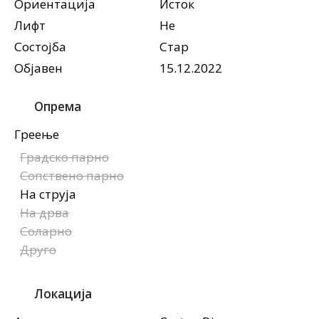
Ориентација
Исток
Лифт
Не
Состојба
Стар
Објавен
15.12.2022
Опрема
Греење
Градско парно
Сопствено парно
На струја
На дрва
Соларно
Друго
Локација