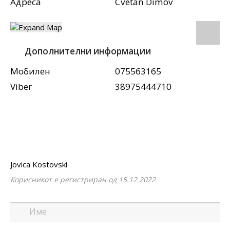
Адреса
Cvetan Dimov
Дополнителни информации
Мобилен
075563165
Viber
38975444710
Jovica Kostovski
Корисникот е регистриран од 15.12.2022