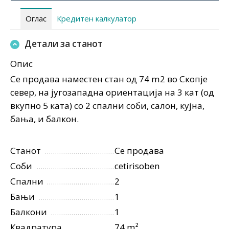
Оглас
Кредитен калкулатор
Детали за станот
Опис
Се продава наместен стан од 74 m2 во Скопје
север, на југозападна ориентација на 3 кат (од
вкупно 5 ката) со 2 спални соби, салон, кујна,
бања, и балкон.
Станот
Се продава
Соби
cetirisoben
Спални
2
Бањи
1
Балкони
1
Квадратура
74 m²