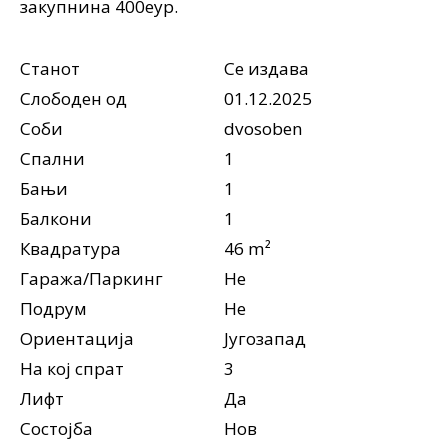
закупнина 400еур.
Станот
Се издава
Слободен од
01.12.2025
Соби
dvosoben
Спални
1
Бањи
1
Балкони
1
Квадратура
46 m²
Гаража/Паркинг
Не
Подрум
Не
Ориентација
Југозапад
На кој спрат
3
Лифт
Да
Состојба
Нов