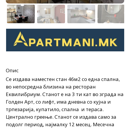
Опис
Се издава наместен стан 46м2 со една спална,
во непосредна близина на ресторан
Еквилибриум. Станот е на 3 ти кат во зграда на
Голден Арт, со лифт, има дневна со кујна и
трпезарија, купатило, спална и тераса.
Централно греење. Станот се издава само за
подолг период, најмалку 12 месец. Месечна