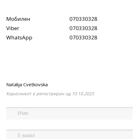
Мобилен
070330328
Viber
070330328
WhatsApp
070330328
Natalija Cvetkovska
Корисникот е регистриран од 10.10.2025