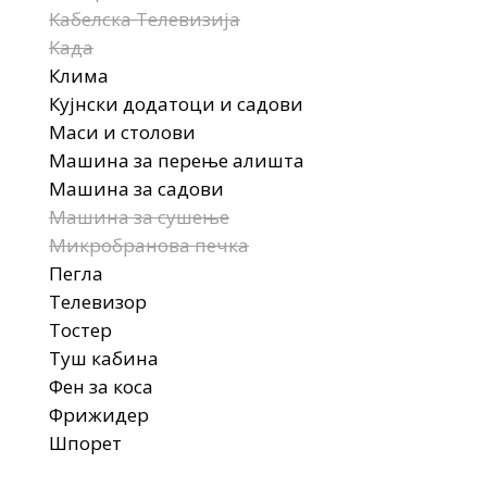
Кабелска Телевизија
Када
Клима
Кујнски додатоци и садови
Маси и столови
Машина за перење алишта
Машина за садови
Машина за сушење
Микробранова печка
Пегла
Телевизор
Тостер
Туш кабина
Фен за коса
Фрижидер
Шпорет