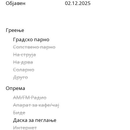
Објавен
02.12.2025
Греење
Градско парно
Сопствено парно
На струја
На дрва
Соларно
Друго
Опрема
AM/FM Радио
Апарат за кафе/чај
Биде
Даска за пеглање
Интернет