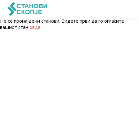
Не се пронајдени станови. Бидете први да го огласите
вашиот стан
овде
.