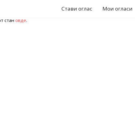
Стави оглас
Мои огласи
от стан
овде
.