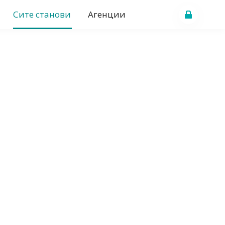
Сите станови
Агенции