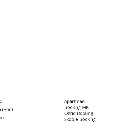
с
Apartmani
Booking MK
атност
Ohrid Booking
кт
Skopje Booking