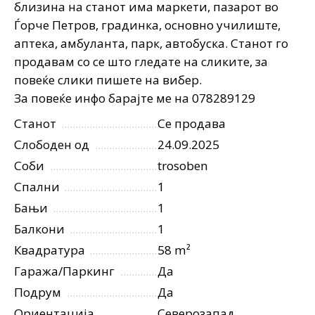
близина на станот има маркети, пазарот во
Ѓорче Петров, градинка, основно училиште,
аптека, амбуланта, парк, автобуска. Станот го
продавам со се што гледате на сликите, за
повеќе слики пишете на вибер.
За повеќе инфо барајте ме на 078289129
Станот
Се продава
Слободен од
24.09.2025
Соби
trosoben
Спални
1
Бањи
1
Балкони
1
Квадратура
58 m²
Гаража/Паркинг
Да
Подрум
Да
Ориентација
Северозапад