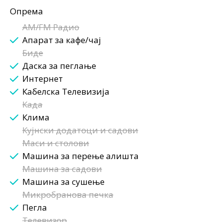
Опрема
AM/FM Радио
Апарат за кафе/чај
Биде
Даска за пеглање
Интернет
Кабелска Телевизија
Када
Клима
Кујнски додатоци и садови
Маси и столови
Машина за перење алишта
Машина за садови
Машина за сушење
Микробранова печка
Пегла
Телевизор