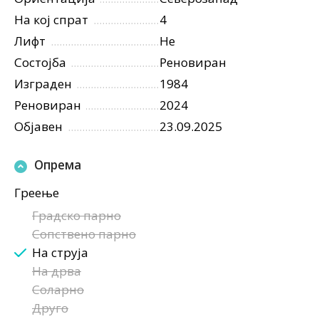
На кој спрат
4
Лифт
Не
Состојба
Реновиран
Изграден
1984
Реновиран
2024
Објавен
23.09.2025
Опрема
Греење
Градско парно
Сопствено парно
На струја
На дрва
Соларно
Друго